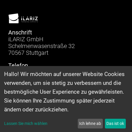
Anschrift
iLARIZ GmbH
Schelmenwasenstraße 32
70567 Stuttgart
Telefon
+49 (0) 711 340344-0
Hallo! Wir möchten auf unserer Website Cookies
verwenden, um sie stetig zu verbessern und die
E-Mail
info@ilariz.com
bestmögliche User Experience zu gewährleisten.
Sie können Ihre Zustimmung später jederzeit
Follow us:
ändern oder zurückziehen.
Impressum
|
Datenschutz
|
Cookie
Settings
| © 2024 iLARIZ GmbH
Lassen Sie mich wählen
Ich lehne ab
Das ist ok